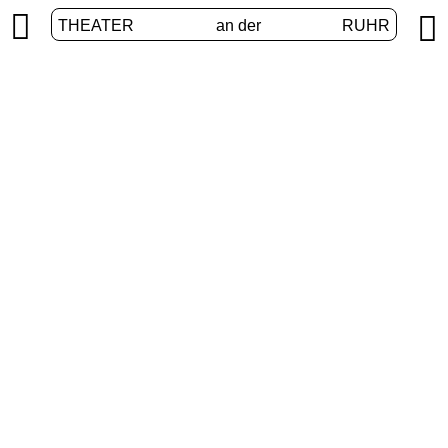


THEATER
an der
RUHR
Erweiterte Realitäten
START
/
PROGRAMM
/
ERWEITERTE REALITÄTEN