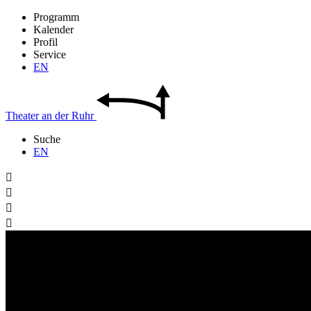
Programm
Kalender
Profil
Service
EN
Theater
an der
Ruhr
Suche
EN



