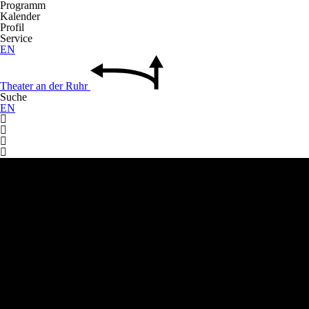
Programm
Kalender
Profil
Service
EN
Theater
an der
Ruhr
Suche
EN



