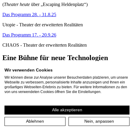
(
Theater heute
über „Escaping Heldenplatz“)
Das Programm 28. - 31.8.25
Utopie - Theater der erweiterten Realitäten
Das Programm 17. - 20.9.26
CHAOS - Theater der erweiterten Realitäten
Eine Bühne für neue Technologien
Wir verwenden Cookies
Wie gehen wir mit Technologien wie KI und mit virtuellen Welten
um, die unser Leben und unsere Kultur entscheidend verändern?
Wir können diese zur Analyse unserer Besucherdaten platzieren, um unsere
Und wie verhalten wir uns ihnen gegenüber? Mit der
Webseite zu verbessern, personalisierte Inhalte anzuzeigen und Ihnen ein
atemberaubenden Entwicklung digitaler Technologien und den
großartiges Webseiten-Erlebnis zu bieten. Für weitere Informationen zu den
Fragen, die sie aufwirft, befassen sich auch die Künste. Mit dem
von uns verwendeten Cookies öffnen Sie die Einstellungen.
Projekt „Theater der erweiterten Realitäten“ erforscht und erprobt
das Theater an der Ruhr daher seit 2022 kontinuierlich virtuelle,
immersive und personalisierte Theaterwelten. In ihnen treffen
Alle akzeptieren
„Echtes“ und „Virtuelles“ aufeinander – eine Begegnung, die uns
gleichermaßen neugierig und skeptisch macht.
Ablehnen
Nein, anpassen
Mit dem umfangreichen Projekt etablieren wir eine neue Sparte, mit