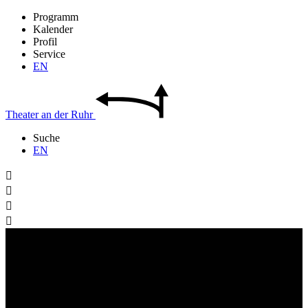
Programm
Kalender
Profil
Service
EN
Theater
an der
Ruhr
Suche
EN



