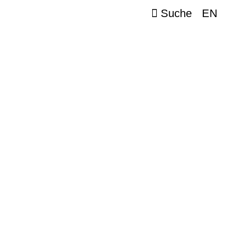
Suche
EN
täten