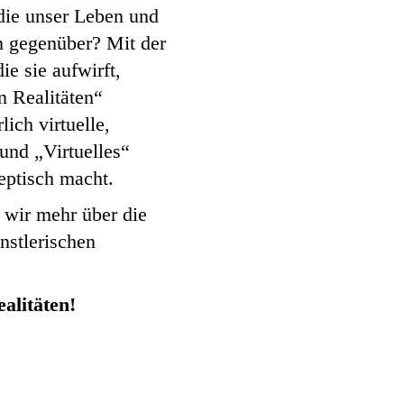
die unser Leben und
n gegenüber? Mit der
e sie aufwirft,
n Realitäten“
ich virtuelle,
und „Virtuelles“
eptisch macht.
 wir mehr über die
nstlerischen
alitäten!