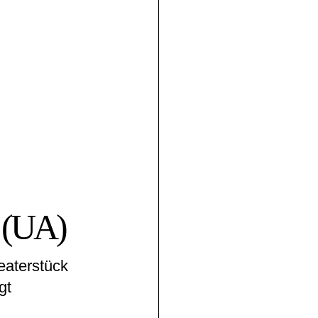
 (UA)
eaterstück
gt