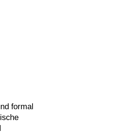
und formal
sische
d