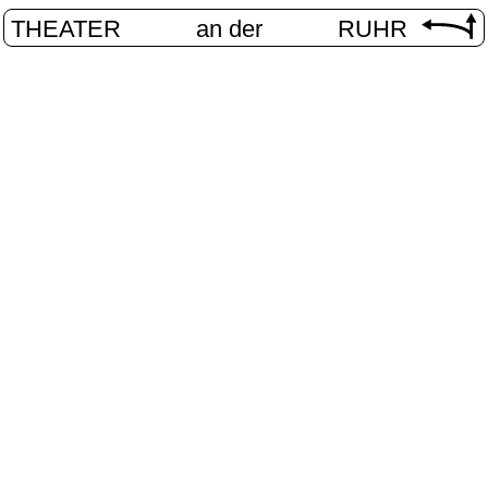
THEATER
an der
RUHR
iterte Reali
START
/
PROGRAMM
/
ERWEITERTE REALITÄTEN