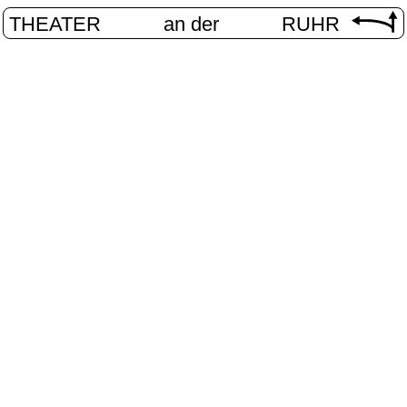
THEATER
an der
RUHR
iterte Reali
START
/
PROGRAMM
/
ERWEITERTE REALITÄTEN