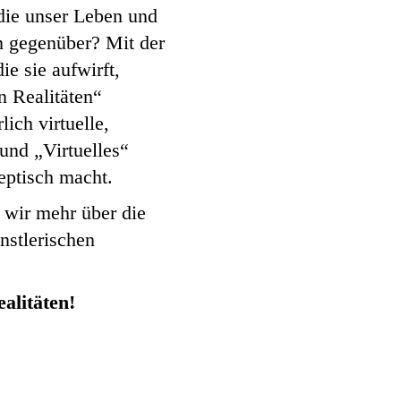
die unser Leben und
n gegenüber? Mit der
e sie aufwirft,
n Realitäten“
ich virtuelle,
und „Virtuelles“
eptisch macht.
 wir mehr über die
nstlerischen
alitäten!