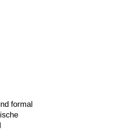
und formal
sische
d