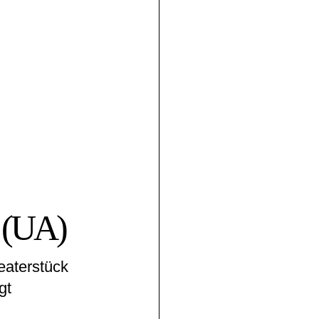
 (UA)
eaterstück
gt