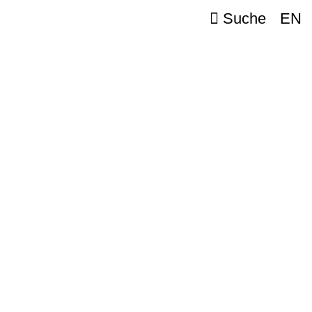
Suche
EN
täten