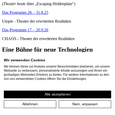
(
Theater heute
über „Escaping Heldenplatz“)
Das Programm 28. - 31.8.25
Utopie - Theater der erweiterten Realitäten
Das Programm 17. - 20.9.26
CHAOS - Theater der erweiterten Realitäten
Eine Bühne für neue Technologien
Wir verwenden Cookies
Wie gehen wir mit Technologien wie KI und mit virtuellen Welten
um, die unser Leben und unsere Kultur entscheidend verändern?
Wir können diese zur Analyse unserer Besucherdaten platzieren, um unsere
Und wie verhalten wir uns ihnen gegenüber? Mit der
Webseite zu verbessern, personalisierte Inhalte anzuzeigen und Ihnen ein
atemberaubenden Entwicklung digitaler Technologien und den
großartiges Webseiten-Erlebnis zu bieten. Für weitere Informationen zu den
Fragen, die sie aufwirft, befassen sich auch die Künste. Mit dem
von uns verwendeten Cookies öffnen Sie die Einstellungen.
Projekt „Theater der erweiterten Realitäten“ erforscht und erprobt
das Theater an der Ruhr daher seit 2022 kontinuierlich virtuelle,
immersive und personalisierte Theaterwelten. In ihnen treffen
Alle akzeptieren
„Echtes“ und „Virtuelles“ aufeinander – eine Begegnung, die uns
gleichermaßen neugierig und skeptisch macht.
Ablehnen
Nein, anpassen
Mit dem umfangreichen Projekt etablieren wir eine neue Sparte, mit