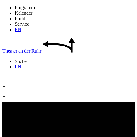
Programm
Kalender
Profil
Service
EN
Theater
an der
Ruhr
Suche
EN



