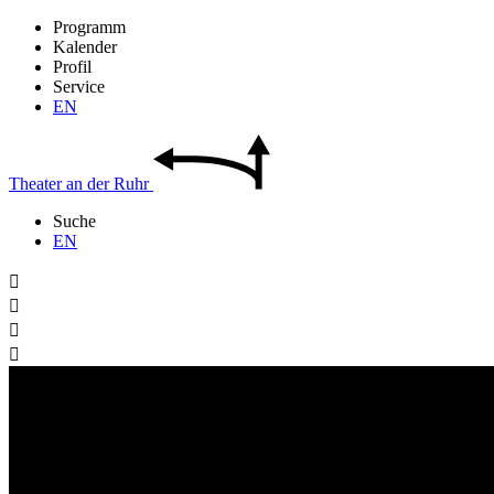
Programm
Kalender
Profil
Service
EN
Theater
an der
Ruhr
Suche
EN



