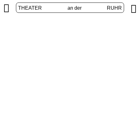


THEATER
an der
RUHR
vier.ruhr
START
/
PROGRAMM
/
VIER.RUHR