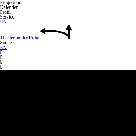
Programm
Kalender
Profil
Service
EN
Theater
an der
Ruhr
Suche
EN



