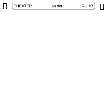


THEATER
an der
RUHR
Junges Theater
START
/
PROGRAMM
/
JUNGES THEATER