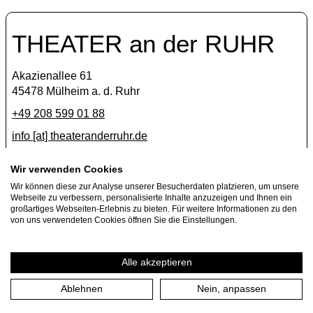
THEATER an der RUHR
Akazienallee 61
45478 Mülheim a. d. Ruhr
+49 208 599 01 88
info [​at​] theateranderruhr.de
Facebook
Wir verwenden Cookies
Wir können diese zur Analyse unserer Besucherdaten platzieren, um unsere
Instagram
Webseite zu verbessern, personalisierte Inhalte anzuzeigen und Ihnen ein
Newsletter
großartiges Webseiten-Erlebnis zu bieten. Für weitere Informationen zu den
von uns verwendeten Cookies öffnen Sie die Einstellungen.
Presse
Jobs
Alle akzeptieren
Ablehnen
Nein, anpassen
Impressum
Datenschutzerklärung
Cookie-Einstellungen