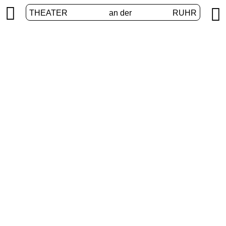


THEATER
an der
RUHR
Junges Theater
START
/
PROGRAMM
/
JUNGES THEATER