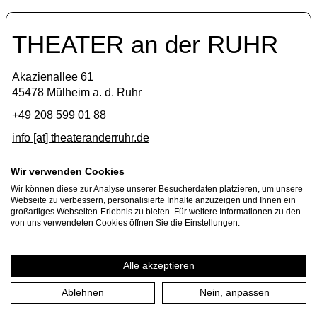
THEATER an der RUHR
Akazienallee 61
45478 Mülheim a. d. Ruhr
+49 208 599 01 88
info [​at​] theateranderruhr.de
Facebook
Wir verwenden Cookies
Wir können diese zur Analyse unserer Besucherdaten platzieren, um unsere
Instagram
Webseite zu verbessern, personalisierte Inhalte anzuzeigen und Ihnen ein
Newsletter
großartiges Webseiten-Erlebnis zu bieten. Für weitere Informationen zu den
von uns verwendeten Cookies öffnen Sie die Einstellungen.
Presse
Jobs
Alle akzeptieren
Ablehnen
Nein, anpassen
Impressum
Datenschutzerklärung
Cookie-Einstellungen