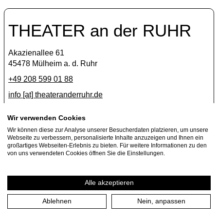
THEATER an der RUHR
Akazienallee 61
45478 Mülheim a. d. Ruhr
+49 208 599 01 88
info [​at​] theateranderruhr.de
Facebook
Wir verwenden Cookies
Wir können diese zur Analyse unserer Besucherdaten platzieren, um unsere
Instagram
Webseite zu verbessern, personalisierte Inhalte anzuzeigen und Ihnen ein
Newsletter
großartiges Webseiten-Erlebnis zu bieten. Für weitere Informationen zu den
von uns verwendeten Cookies öffnen Sie die Einstellungen.
Presse
Jobs
Alle akzeptieren
Ablehnen
Nein, anpassen
Impressum
Datenschutzerklärung
Cookie-Einstellungen