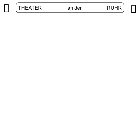


THEATER
an der
RUHR
Junges Theater
START
/
PROGRAMM
/
JUNGES THEATER