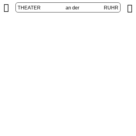


THEATER
an der
RUHR
Junges Theater
START
/
PROGRAMM
/
JUNGES THEATER