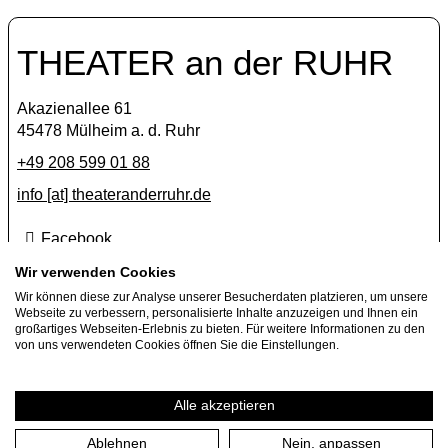
THEATER an der RUHR
Akazienallee 61
45478 Mülheim a. d. Ruhr
+49 208 599 01 88
info [​at​] theateranderruhr.de
Facebook
Instagram
Wir verwenden Cookies
Wir können diese zur Analyse unserer Besucherdaten platzieren, um unsere
Newsletter
Webseite zu verbessern, personalisierte Inhalte anzuzeigen und Ihnen ein
großartiges Webseiten-Erlebnis zu bieten. Für weitere Informationen zu den
Presse
von uns verwendeten Cookies öffnen Sie die Einstellungen.
Jobs
Gastspielangebote
Alle akzeptieren
Ablehnen
Nein, anpassen
Impressum
Datenschutzerklärung
Cookie-Einstellungen