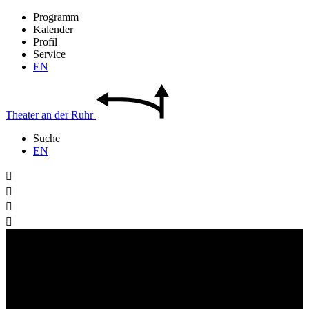
Programm
Kalender
Profil
Service
EN
Theater
an der
Ruhr
Suche
EN



