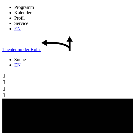
Programm
Kalender
Profil
Service
EN
Theater
an der
Ruhr
Suche
EN



