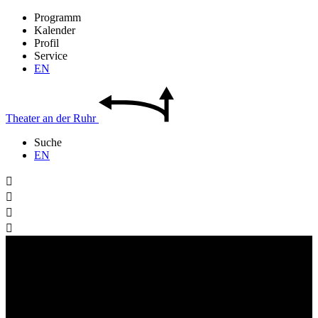
Programm
Kalender
Profil
Service
EN
Theater
an der
Ruhr
Suche
EN



