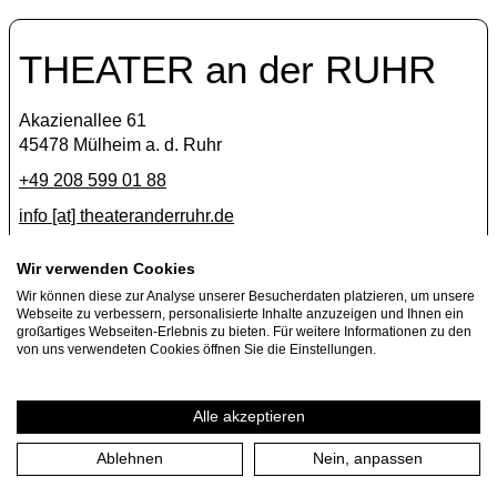
THEATER an der RUHR
Akazienallee 61
45478 Mülheim a. d. Ruhr
+49 208 599 01 88
info [​at​] theateranderruhr.de
Facebook
Wir verwenden Cookies
Wir können diese zur Analyse unserer Besucherdaten platzieren, um unsere
Instagram
Webseite zu verbessern, personalisierte Inhalte anzuzeigen und Ihnen ein
Newsletter
großartiges Webseiten-Erlebnis zu bieten. Für weitere Informationen zu den
von uns verwendeten Cookies öffnen Sie die Einstellungen.
Presse
Jobs
Alle akzeptieren
Ablehnen
Nein, anpassen
Impressum
Datenschutzerklärung
Cookie-Einstellungen