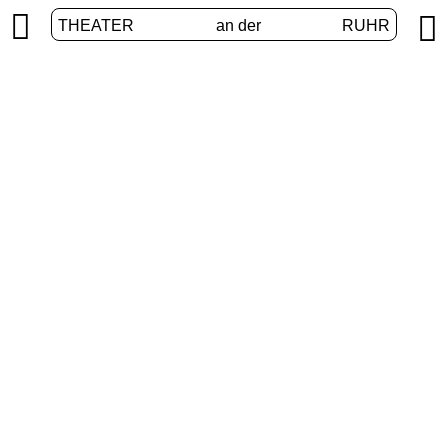


THEATER
an der
RUHR
Junges Theater
START
/
PROGRAMM
/
JUNGES THEATER