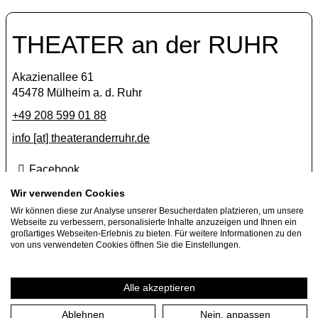
THEATER an der RUHR
Akazienallee 61
45478 Mülheim a. d. Ruhr
+49 208 599 01 88
info [​at​] theateranderruhr.de
Facebook
Instagram
Wir verwenden Cookies
Wir können diese zur Analyse unserer Besucherdaten platzieren, um unsere
Newsletter
Webseite zu verbessern, personalisierte Inhalte anzuzeigen und Ihnen ein
großartiges Webseiten-Erlebnis zu bieten. Für weitere Informationen zu den
Presse
von uns verwendeten Cookies öffnen Sie die Einstellungen.
Jobs
Gastspielangebote
Alle akzeptieren
Ablehnen
Nein, anpassen
Impressum
Datenschutzerklärung
Cookie-Einstellungen