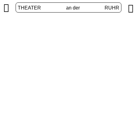


THEATER
an der
RUHR
Junges Theater
START
/
PROGRAMM
/
JUNGES THEATER