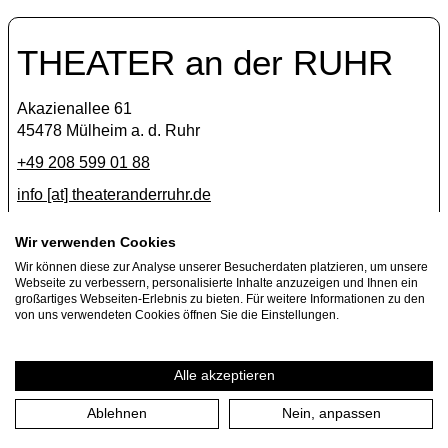
THEATER an der RUHR
Akazienallee 61
45478 Mülheim a. d. Ruhr
+49 208 599 01 88
info [​at​] theateranderruhr.de
Facebook
Wir verwenden Cookies
Wir können diese zur Analyse unserer Besucherdaten platzieren, um unsere
Instagram
Webseite zu verbessern, personalisierte Inhalte anzuzeigen und Ihnen ein
Newsletter
großartiges Webseiten-Erlebnis zu bieten. Für weitere Informationen zu den
von uns verwendeten Cookies öffnen Sie die Einstellungen.
Presse
Jobs
Alle akzeptieren
Ablehnen
Nein, anpassen
Impressum
Datenschutzerklärung
Cookie-Einstellungen