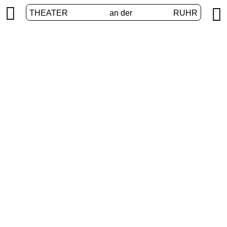


THEATER
an der
RUHR
Junges Theater
START
/
PROGRAMM
/
JUNGES THEATER