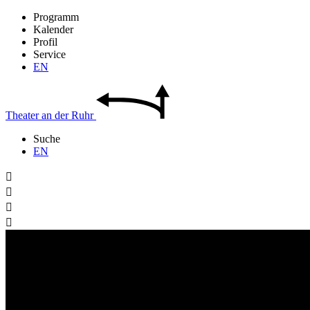
Programm
Kalender
Profil
Service
EN
Theater
an der
Ruhr
Suche
EN



