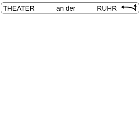
THEATER
an der
RUHR
Internationa
START
/
PROGRAMM
/
INTERNATIONAL