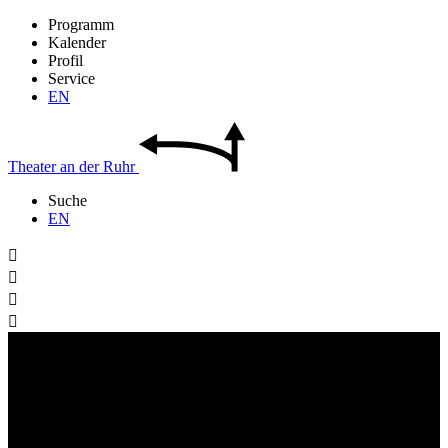
Programm
Kalender
Profil
Service
EN
Theater
an der
Ruhr
Suche
EN



