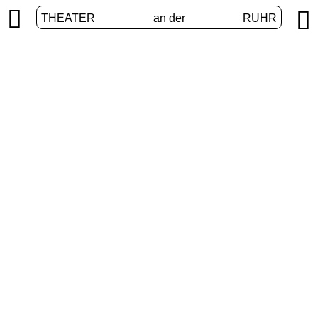


THEATER
an der
RUHR
International
START
/
PROGRAMM
/
INTERNATIONAL