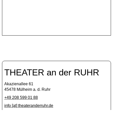
Das italienische Künstlerkollektiv Anagoor gehört seit
2019 zu den internationalen Kooperationspartnern des
Theater an der Ruhr.
THEATER an der RUHR
Akazienallee 61
45478 Mülheim a. d. Ruhr
+49 208 599 01 88
info [​at​] theateranderruhr.de