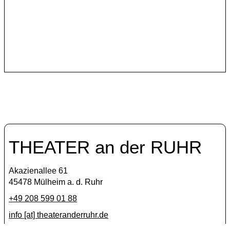
Das italienische Künstlerkollektiv Anagoor gehört seit
2019 zu den internationalen Kooperationspartnern des
Theater an der Ruhr.
THEATER an der RUHR
Akazienallee 61
45478 Mülheim a. d. Ruhr
+49 208 599 01 88
info [​at​] theateranderruhr.de