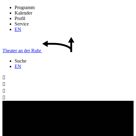
Programm
Kalender
Profil
Service
EN
Theater
an der
Ruhr
Suche
EN



