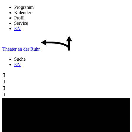
Programm
Kalender
Profil
Service
EN
Theater
an der
Ruhr
Suche
EN



