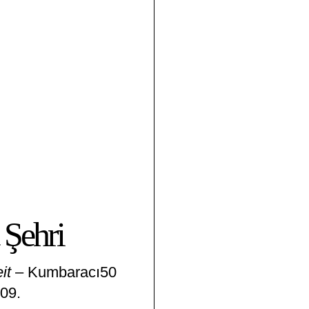
 Şehri
it
– Kumbaracı50
09.