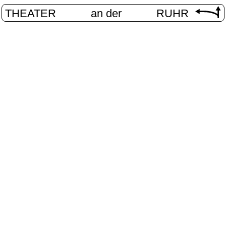
THEATER
an der
RUHR
Internationa
START
/
PROGRAMM
/
INTERNATIONAL