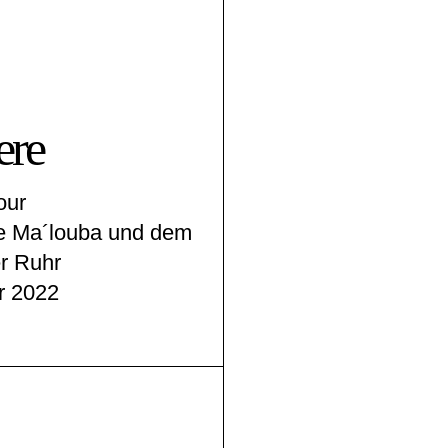
ere
our
ve Ma´louba und dem
r Ruhr
r 2022