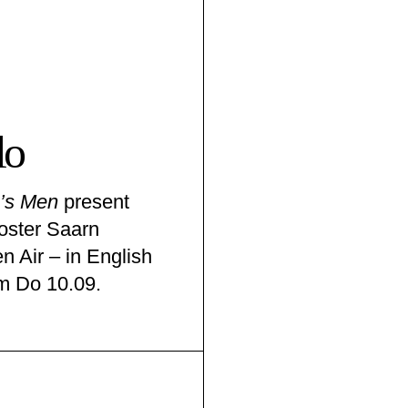
lo
’s Men
present
oster Saarn
 Air – in English
m Do 10.09.