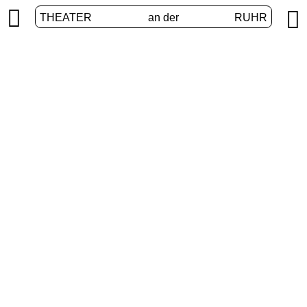


THEATER
an der
RUHR
International
START
/
PROGRAMM
/
INTERNATIONAL