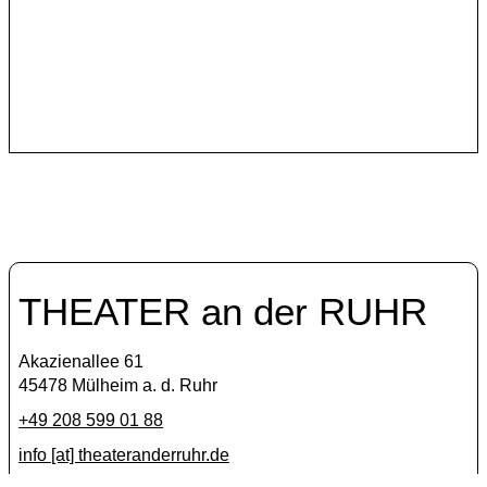
Das italienische Künstlerkollektiv Anagoor gehört seit
2019 zu den internationalen Kooperationspartnern des
Theater an der Ruhr.
THEATER an der RUHR
Akazienallee 61
45478 Mülheim a. d. Ruhr
+49 208 599 01 88
info [​at​] theateranderruhr.de