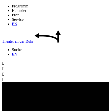
Programm
Kalender
Profil
Service
EN
Theater
an der
Ruhr
Suche
EN



