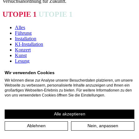
Versuchsanordnung für Zukunft.
UTOPIE 1
UTOPIE 1
Alles
Führung
Installation
KI-Installation
Konzert
Kunst
Lesung
Party
Performance
Wir verwenden Cookies
Tanzperformance
Wir können diese zur Analyse unserer Besucherdaten platzieren, um unsere
Theater
Webseite zu verbessern, personalisierte Inhalte anzuzeigen und Ihnen ein
Virtual Reality
großartiges Webseiten-Erlebnis zu bieten. Für weitere Informationen zu den
Vortrag
von uns verwendeten Cookies öffnen Sie die Einstellungen.
Workshop
Alle akzeptieren
Ablehnen
Nein, anpassen