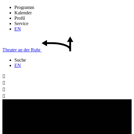
Programm
Kalender
Profil
Service
EN
Theater
an der
Ruhr
Suche
EN



