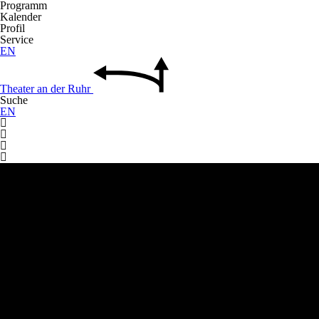
Programm
Kalender
Profil
Service
EN
Theater
an der
Ruhr
Suche
EN



