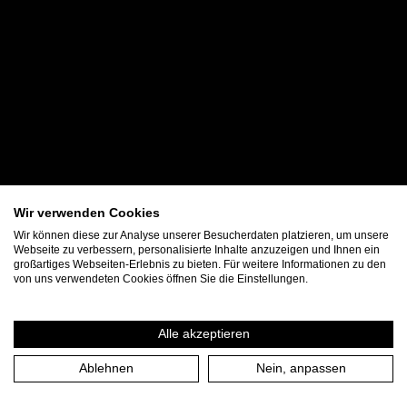
Wir verwenden Cookies
Wir können diese zur Analyse unserer Besucherdaten platzieren, um unsere
Webseite zu verbessern, personalisierte Inhalte anzuzeigen und Ihnen ein
großartiges Webseiten-Erlebnis zu bieten. Für weitere Informationen zu den
von uns verwendeten Cookies öffnen Sie die Einstellungen.
Alle akzeptieren
Ablehnen
Nein, anpassen