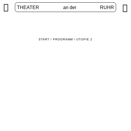


THEATER
an der
RUHR
START
/
PROGRAMM
/
UTOPIE 2