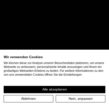
Wir verwenden Cookies
Wir können diese zur Analyse unserer Besucherdaten platzieren, um unsere
Webseite zu verbessern, personalisierte Inhalte anzuzeigen und Ihnen ein
großartiges Webseiten-Erlebnis zu bieten. Für weitere Informationen zu den
von uns verwendeten Cookies öffnen Sie die Einstellungen.
Alle akzeptieren
Ablehnen
Nein, anpassen