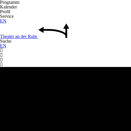
Programm
Kalender
Profil
Service
EN
Theater
an der
Ruhr
Suche
EN



