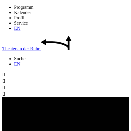
Programm
Kalender
Profil
Service
EN
Theater
an der
Ruhr
Suche
EN



