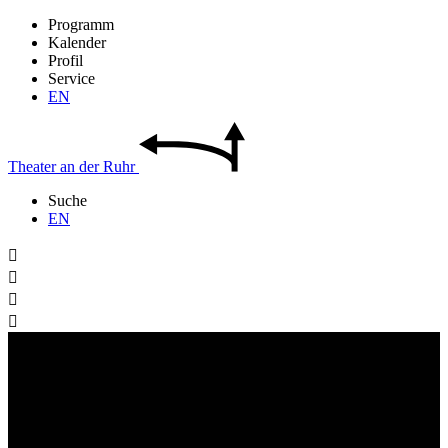
Programm
Kalender
Profil
Service
EN
Theater
an der
Ruhr
Suche
EN



