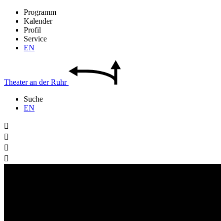
Programm
Kalender
Profil
Service
EN
Theater
an der
Ruhr
Suche
EN



