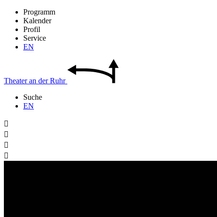
Programm
Kalender
Profil
Service
EN
Theater
an der
Ruhr
Suche
EN



