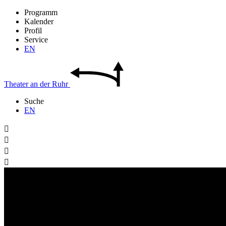
Programm
Kalender
Profil
Service
EN
Theater
an der
Ruhr
Suche
EN



