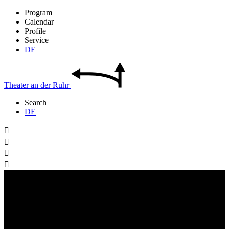
Program
Calendar
Profile
Service
DE
Theater
an der
Ruhr
Search
DE



