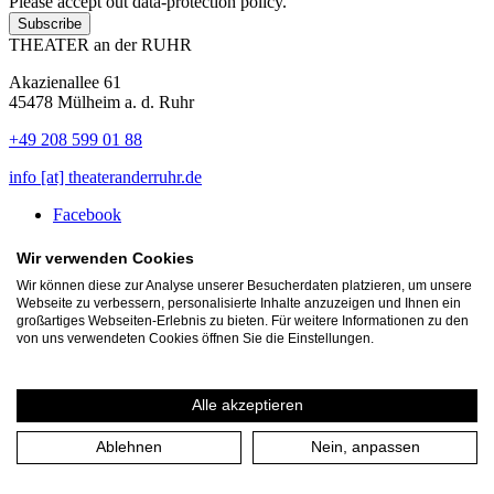
Please accept out data-protection policy.
Subscribe
THEATER an der RUHR
Akazienallee 61
45478 Mülheim a. d. Ruhr
+49 208 599 01 88
info [​at​] theateranderruhr.de
Facebook
Instagram
Newsletter
Wir verwenden Cookies
Wir können diese zur Analyse unserer Besucherdaten platzieren, um unsere
Press
Webseite zu verbessern, personalisierte Inhalte anzuzeigen und Ihnen ein
Jobs
großartiges Webseiten-Erlebnis zu bieten. Für weitere Informationen zu den
Guest performance offers
von uns verwendeten Cookies öffnen Sie die Einstellungen.
Alle akzeptieren
Ablehnen
Nein, anpassen