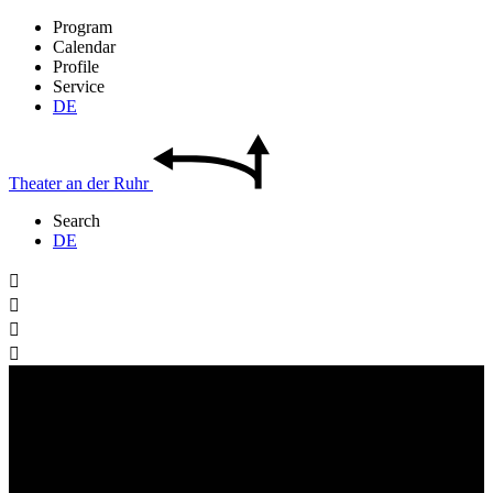
Program
Calendar
Profile
Service
DE
Theater
an der
Ruhr
Search
DE



