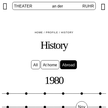


THEATER
an der
RUHR
HOME
/
PROFILE
/
HISTORY
History
All
At home
Abroad
1980
Nov