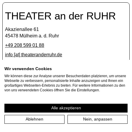
THEATER an der RUHR
Akazienallee 61
45478 Mülheim a. d. Ruhr
+49 208 599 01 88
info [​at​] theateranderruhr.de
Facebook
Wir verwenden Cookies
Wir können diese zur Analyse unserer Besucherdaten platzieren, um unsere
Instagram
Webseite zu verbessern, personalisierte Inhalte anzuzeigen und Ihnen ein
Newsletter
großartiges Webseiten-Erlebnis zu bieten. Für weitere Informationen zu den
von uns verwendeten Cookies öffnen Sie die Einstellungen.
Press
Jobs
Alle akzeptieren
Ablehnen
Nein, anpassen
Imprint
Privacy Policy
Cookie settings