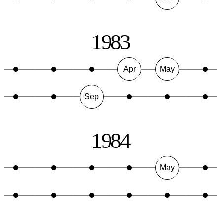
1983
Apr
May
Sep
1984
May