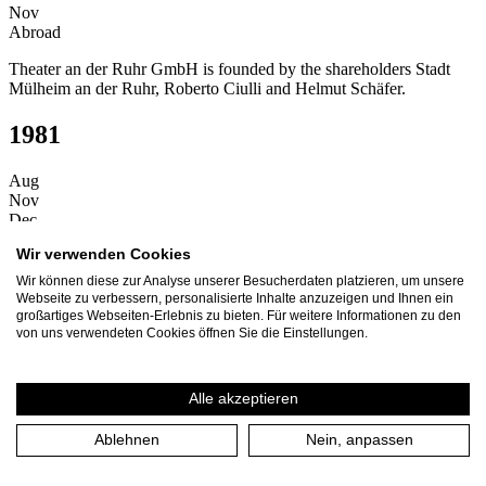
Nov
Abroad
Theater an der Ruhr GmbH is founded by the shareholders Stadt
Mülheim an der Ruhr, Roberto Ciulli and Helmut Schäfer.
1981
Aug
Nov
Dec
At home
Wir verwenden Cookies
Start of the first season 1981/1982.
Wir können diese zur Analyse unserer Besucherdaten platzieren, um unsere
Webseite zu verbessern, personalisierte Inhalte anzuzeigen und Ihnen ein
At home
großartiges Webseiten-Erlebnis zu bieten. Für weitere Informationen zu den
von uns verwendeten Cookies öffnen Sie die Einstellungen.
First premiere of the Theater an der Ruhr with Frank Wedekind's
"Lulu" in the Stadthalle Mülheim.
Alle akzeptieren
At home
Ablehnen
Nein, anpassen
Opening of the small theater hall in the former Solbad in
Raffelbergpark with the new production "Der Zyklop" by
Euripides.