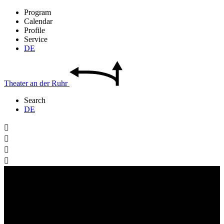
Program
Calendar
Profile
Service
DE
Theater
an der
Ruhr
Search
DE



