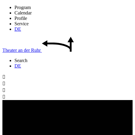
Program
Calendar
Profile
Service
DE
Theater
an der
Ruhr
Search
DE



