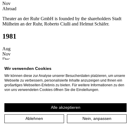
Nov
Abroad
Theater an der Ruhr GmbH is founded by the shareholders Stadt
Mülheim an der Ruhr, Roberto Ciulli and Helmut Schäfer.
1981
Aug
Nov
Dec
At home
Wir verwenden Cookies
Start of the first season 1981/1982.
Wir können diese zur Analyse unserer Besucherdaten platzieren, um unsere
Webseite zu verbessern, personalisierte Inhalte anzuzeigen und Ihnen ein
At home
großartiges Webseiten-Erlebnis zu bieten. Für weitere Informationen zu den
von uns verwendeten Cookies öffnen Sie die Einstellungen.
First premiere of the Theater an der Ruhr with Frank Wedekind's
"Lulu" in the Stadthalle Mülheim.
Alle akzeptieren
At home
Ablehnen
Nein, anpassen
Opening of the small theater hall in the former Solbad in
Raffelbergpark with the new production "Der Zyklop" by
Euripides.