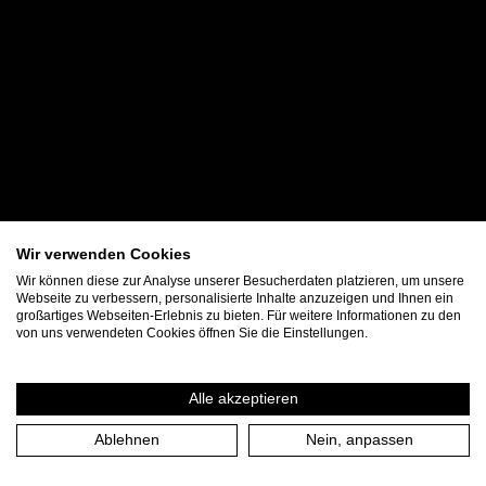
Wir verwenden Cookies
Wir können diese zur Analyse unserer Besucherdaten platzieren, um unsere
Webseite zu verbessern, personalisierte Inhalte anzuzeigen und Ihnen ein
großartiges Webseiten-Erlebnis zu bieten. Für weitere Informationen zu den
von uns verwendeten Cookies öffnen Sie die Einstellungen.
Alle akzeptieren
Ablehnen
Nein, anpassen