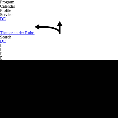
Program
Calendar
Profile
Service
DE
Theater
an der
Ruhr
Search
DE



