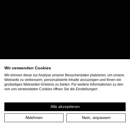
Wir verwenden Cookies
Wir können diese zur Analyse unserer Besucherdaten platzieren, um unsere
Webseite zu verbessern, personalisierte Inhalte anzuzeigen und Ihnen ein
großartiges Webseiten-Erlebnis zu bieten. Für weitere Informationen zu den
von uns verwendeten Cookies öffnen Sie die Einstellungen.
Alle akzeptieren
Ablehnen
Nein, anpassen