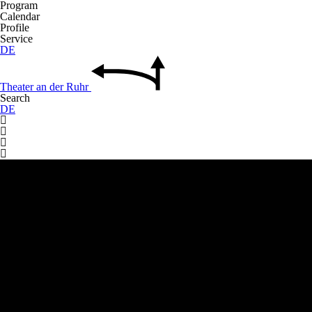
Program
Calendar
Profile
Service
DE
Theater
an der
Ruhr
Search
DE



