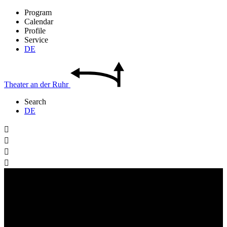
Program
Calendar
Profile
Service
DE
Theater
an der
Ruhr
Search
DE



