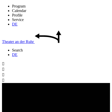
Program
Calendar
Profile
Service
DE
Theater
an der
Ruhr
Search
DE



