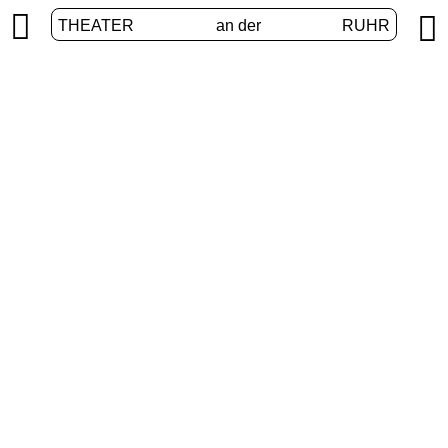


THEATER
an der
RUHR
Digital stage
HOME
/
PROGRAM
/
DIGITAL STAGE