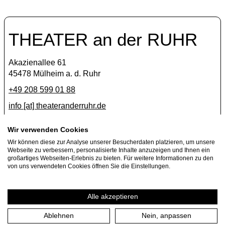
THEATER an der RUHR
Akazienallee 61
45478 Mülheim a. d. Ruhr
+49 208 599 01 88
info [​at​] theateranderruhr.de
Facebook
Wir verwenden Cookies
Wir können diese zur Analyse unserer Besucherdaten platzieren, um unsere
Instagram
Webseite zu verbessern, personalisierte Inhalte anzuzeigen und Ihnen ein
Newsletter
großartiges Webseiten-Erlebnis zu bieten. Für weitere Informationen zu den
von uns verwendeten Cookies öffnen Sie die Einstellungen.
Press
Jobs
Alle akzeptieren
Ablehnen
Nein, anpassen
Imprint
Privacy Policy
Cookie settings