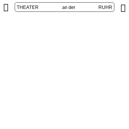


THEATER
an der
RUHR
Digital stage
HOME
/
PROGRAM
/
DIGITAL STAGE